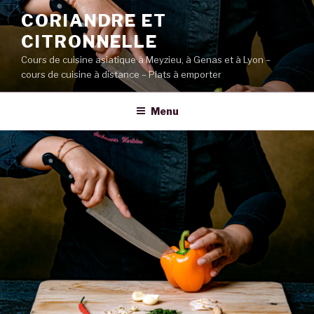
Aller
CORIANDRE ET
au
CITRONNELLE
contenu
principal
Cours de cuisine asiatique à Meyzieu, à Genas et à Lyon –
cours de cuisine à distance – Plats à emporter
Menu