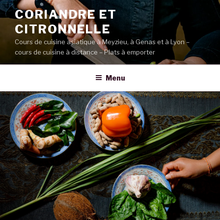
Aller
CORIANDRE ET
au
CITRONNELLE
contenu
principal
Cours de cuisine asiatique à Meyzieu, à Genas et à Lyon –
cours de cuisine à distance – Plats à emporter
Menu